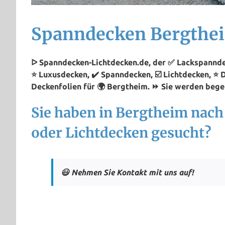
Spanndecken Bergthe
ᐅ Spanndecken-Lichtdecken.de, der ✅ Lackspannde
⭐ Luxusdecken, ✔️ Spanndecken, ☑️ Lichtdecken, ⭐
Deckenfolien für 🌍 Bergtheim. ⏩ Sie werden begei
Sie haben in Bergtheim nac
oder Lichtdecken gesucht?
😃 Nehmen Sie Kontakt mit uns auf!