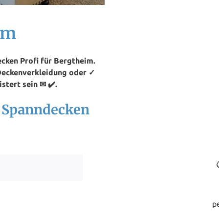
im
cken Profi für Bergtheim.
 Deckenverkleidung oder ✓
stert sein ✉ ✔️.
h Spanndecken
p