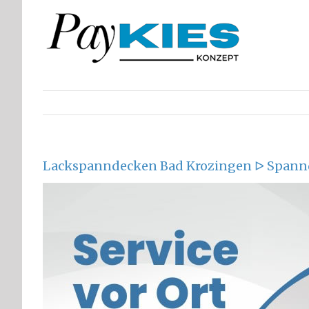
Zum
Inhalt
springen
Lackspanndecken Bad Krozingen ᐅ Spann