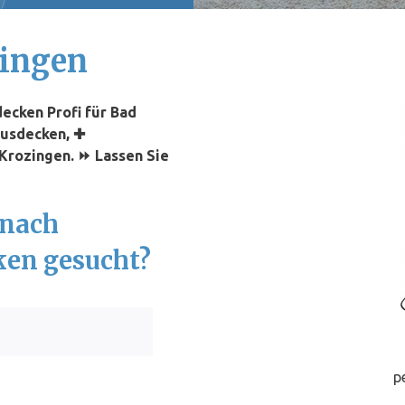
zingen
ecken Profi für Bad
xusdecken, ✚
 Krozingen. ⏩ Lassen Sie
 nach
ken gesucht?
p