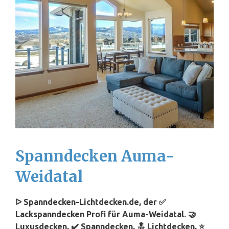
Spanndecken Auma-
Weidatal
ᐅ Spanndecken-Lichtdecken.de, der ✅
Lackspanndecken Profi für Auma-Weidatal. 🤝
Luxusdecken, ✔️ Spanndecken, 🔝 Lichtdecken, ⭐