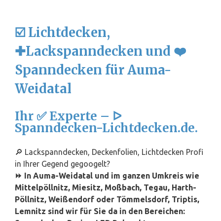
☑️ Lichtdecken,
✚Lackspanndecken und ❤️
Spanndecken für Auma-
Weidatal
Ihr ✅ Experte – ᐅ
Spanndecken-Lichtdecken.de.
🔎 Lackspanndecken, Deckenfolien, Lichtdecken Profi
in Ihrer Gegend gegoogelt?
⏩ In Auma-Weidatal und im ganzen Umkreis wie
Mittelpöllnitz, Miesitz, Moßbach, Tegau, Harth-
Pöllnitz, Weißendorf oder Tömmelsdorf, Triptis,
Lemnitz sind wir für Sie da in den Bereichen: