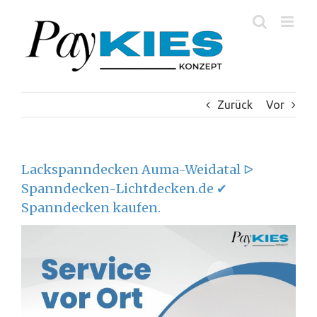
Zum
Inhalt
springen
Zurück
Vor
Lackspanndecken Auma-Weidatal ᐅ
Spanndecken-Lichtdecken.de ✔
Spanndecken kaufen.